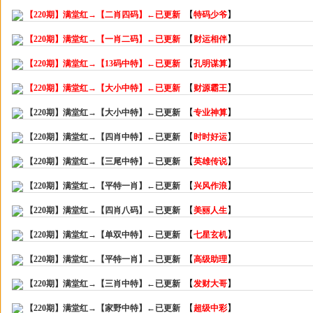
【
】
【220期】满堂红→【二肖四码】←已更新
特码少爷
【
】
【220期】满堂红→【一肖二码】←已更新
财运相伴
【
】
【220期】满堂红→【13码中特】←已更新
孔明谋算
【
】
【220期】满堂红→【大小中特】←已更新
财源霸王
【
】
【220期】满堂红→【大小中特】←已更新
专业神算
【
】
【220期】满堂红→【四肖中特】←已更新
时时好运
【
】
【220期】满堂红→【三尾中特】←已更新
英雄传说
【
】
【220期】满堂红→【平特一肖】←已更新
兴风作浪
【
】
【220期】满堂红→【四肖八码】←已更新
美丽人生
【
】
【220期】满堂红→【单双中特】←已更新
七星玄机
【
】
【220期】满堂红→【平特一肖】←已更新
高级助理
【
】
【220期】满堂红→【三肖中特】←已更新
发财大哥
【
】
【220期】满堂红→【家野中特】←已更新
超级中彩