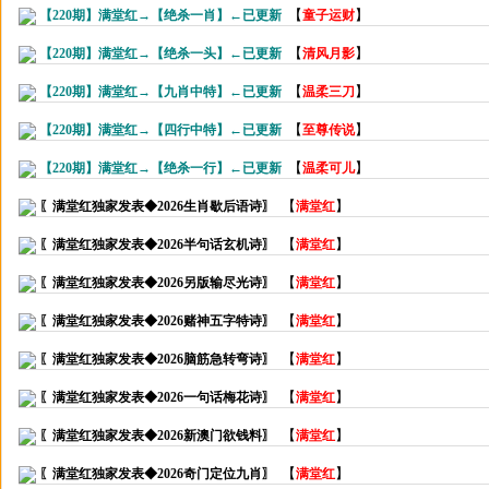
【
】
【220期】满堂红→【绝杀一肖】←已更新
童子运财
【
】
【220期】满堂红→【绝杀一头】←已更新
清风月影
【
】
【220期】满堂红→【九肖中特】←已更新
温柔三刀
【
】
【220期】满堂红→【四行中特】←已更新
至尊传说
【
】
【220期】满堂红→【绝杀一行】←已更新
温柔可儿
【
】
〖满堂红独家发表◆2026生肖歇后语诗〗
满堂红
【
】
〖满堂红独家发表◆2026半句话玄机诗〗
满堂红
【
】
〖满堂红独家发表◆2026另版输尽光诗〗
满堂红
【
】
〖满堂红独家发表◆2026赌神五字特诗〗
满堂红
【
】
〖满堂红独家发表◆2026脑筋急转弯诗〗
满堂红
【
】
〖满堂红独家发表◆2026一句话梅花诗〗
满堂红
【
】
〖满堂红独家发表◆2026新澳门欲钱料〗
满堂红
【
】
〖满堂红独家发表◆2026奇门定位九肖〗
满堂红