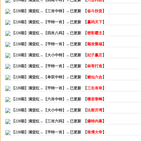
【220期】满堂红→【四尾中特】←已更新
六合内部
【
】
【220期】满堂红→【三肖中特】←已更新
奋斗扶贫
【
】
【220期】满堂红→【平特一肖】←已更新
赢码天下
【
】
【220期】满堂红→【四肖八码】←已更新
密彩霸主
【
】
【220期】满堂红→【平特一肖】←已更新
顺发聚福
【
】
【220期】满堂红→【大小中特】←已更新
妃子赢庄
【
】
【220期】满堂红→【平特一肖】←已更新
林哥打造
【
】
【220期】满堂红→【单双中特】←已更新
赌仙六合
【
】
【220期】满堂红→【平特一肖】←已更新
三生有幸
【
】
【220期】满堂红→【六肖中特】←已更新
噤若寒蝉
【
】
【220期】满堂红→【大小中特】←已更新
比斯开湾
【
】
【220期】满堂红→【三肖六码】←已更新
爆特内幕
【
】
【220期】满堂红→【平特一肖】←已更新
珠博大帝