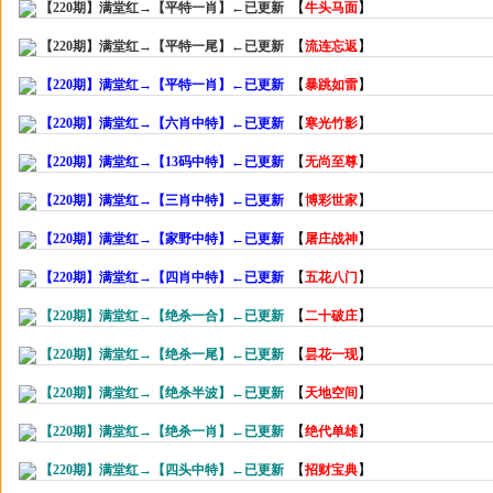
【
】
【220期】满堂红→【平特一肖】←已更新
牛头马面
【
】
【220期】满堂红→【平特一尾】←已更新
流连忘返
【
】
【220期】满堂红→【平特一肖】←已更新
暴跳如雷
【
】
【220期】满堂红→【六肖中特】←已更新
寒光竹影
【
】
【220期】满堂红→【13码中特】←已更新
无尚至尊
【
】
【220期】满堂红→【三肖中特】←已更新
博彩世家
【
】
【220期】满堂红→【家野中特】←已更新
屠庄战神
【
】
【220期】满堂红→【四肖中特】←已更新
五花八门
【
】
【220期】满堂红→【绝杀一合】←已更新
二十破庄
【
】
【220期】满堂红→【绝杀一尾】←已更新
昙花一现
【
】
【220期】满堂红→【绝杀半波】←已更新
天地空间
【
】
【220期】满堂红→【绝杀一肖】←已更新
绝代单雄
【
】
【220期】满堂红→【四头中特】←已更新
招财宝典